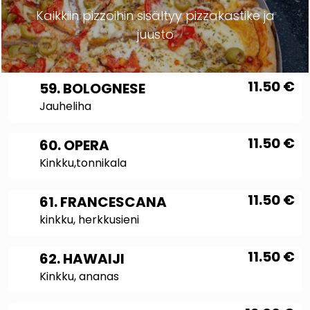
Kaikkiin pizzoihin sisältyy pizzakastike ja
juusto
11.50
€
59. BOLOGNESE
Jauheliha
11.50
€
60. OPERA
Kinkku,tonnikala
11.50
€
61. FRANCESCANA
kinkku, herkkusieni
11.50
€
62. HAWAIJI
Kinkku, ananas