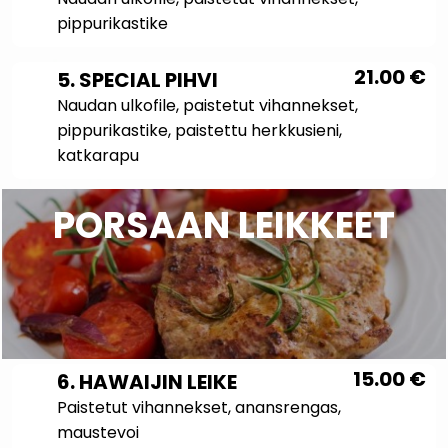
pippurikastike
21.00
€
5. SPECIAL PIHVI
Naudan ulkofile, paistetut vihannekset,
pippurikastike, paistettu herkkusieni,
katkarapu
PORSAAN LEIKKEET
15.00
€
6. HAWAIJIN LEIKE
Paistetut vihannekset, anansrengas,
maustevoi