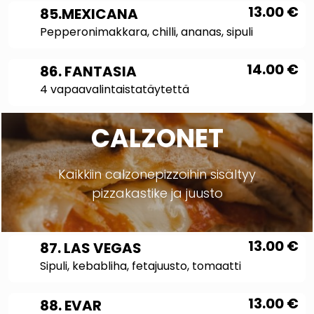
13.00
€
85.MEXICANA
Pepperonimakkara, chilli, ananas, sipuli
14.00
€
86. FANTASIA
4 vapaavalintaistatäytettä
CALZONET
Kaikkiin calzonepizzoihin sisältyy
pizzakastike ja juusto
13.00
€
87. LAS VEGAS
Sipuli, kebabliha, fetajuusto, tomaatti
13.00
€
88. EVAR