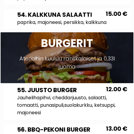
15.00
€
54. KALKKUNA SALAATTI
paprika, majoneesi, persikka, kalkkuna
BURGERIT
Aterioihin kuuluu ranskalaiset ja 0,33l
juoma
12.00
€
55. JUUSTO BURGER
Jauhelihapihvi, cheddarjuusto, salaatti,
tomaatti, punasipuli,suolakurkku, ketsuppi,
majoneesi
13.00
€
56. BBQ-PEKONI BURGER