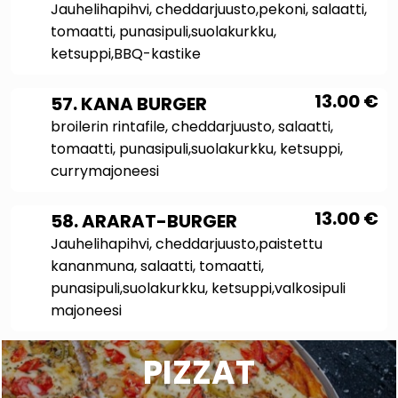
Jauhelihapihvi, cheddarjuusto,pekoni, salaatti,
tomaatti, punasipuli,suolakurkku,
ketsuppi,BBQ-kastike
13.00
€
57. KANA BURGER
broilerin rintafile, cheddarjuusto, salaatti,
tomaatti, punasipuli,suolakurkku, ketsuppi,
currymajoneesi
13.00
€
58. ARARAT-BURGER
Jauhelihapihvi, cheddarjuusto,paistettu
kananmuna, salaatti, tomaatti,
punasipuli,suolakurkku, ketsuppi,valkosipuli
majoneesi
PIZZAT