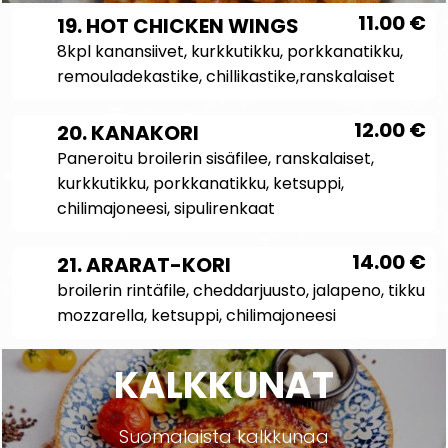
11.00
€
19. HOT CHICKEN WINGS
8kpl kanansiivet, kurkkutikku, porkkanatikku,
remouladekastike, chillikastike,ranskalaiset
12.00
€
20. KANAKORI
Paneroitu broilerin sisäfilee, ranskalaiset,
kurkkutikku, porkkanatikku, ketsuppi,
chilimajoneesi, sipulirenkaat
14.00
€
21. ARARAT-KORI
broilerin rintäfile, cheddarjuusto, jalapeno, tikku
mozzarella, ketsuppi, chilimajoneesi
KALKKUNAT
Suomalaista kalkkunaa