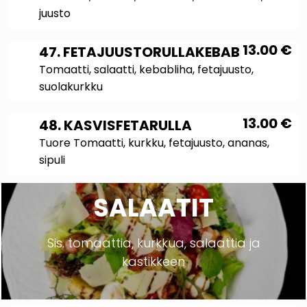
juusto
13.00
€
47. FETAJUUSTORULLAKEBAB
Tomaatti, salaatti, kebabliha, fetajuusto,
suolakurkku
13.00
€
48. KASVISFETARULLA
Tuore Tomaatti, kurkku, fetajuusto, ananas,
sipuli
SALAATIT
Sis. tomaattia, kurkkua, salaattia ja
kastikkeen