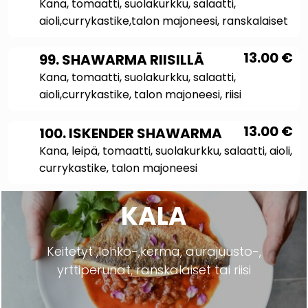
Kana, tomaatti, suolakurkku, salaatti,
aioli,currykastike,talon majoneesi, ranskalaiset
13.00
€
99. SHAWARMA RIISILLÄ
Kana, tomaatti, suolakurkku, salaatti,
aioli,currykastike, talon majoneesi, riisi
13.00
€
100. ISKENDER SHAWARMA
Kana, leipä, tomaatti, suolakurkku, salaatti, aioli,
currykastike, talon majoneesi
KALA
Keitetyt ,lohko-,kerma, aurajuusto-,
yrttiperunat, ranskalaiset tai riisi