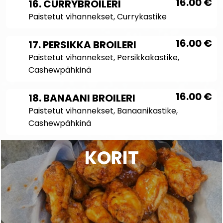
16.00
€
16. CURRYBROILERI
Paistetut vihannekset, Currykastike
16.00
€
17. PERSIKKA BROILERI
Paistetut vihannekset, Persikkakastike,
Cashewpähkinä
16.00
€
18. BANAANI BROILERI
Paistetut vihannekset, Banaanikastike,
Cashewpähkinä
KORIT