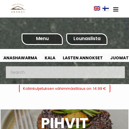
Menu
Lounaslista
KANASHAWARMA
KALA
LASTEN ANNOKSET
JUOMAT
Kotiinkuljetuksen vähimmäistilaus on: 14.99 €
PIHVIT