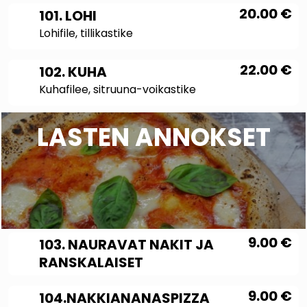
20.00
€
101. LOHI
Lohifile, tillikastike
22.00
€
102. KUHA
Kuhafilee, sitruuna-voikastike
LASTEN ANNOKSET
9.00
€
103. NAURAVAT NAKIT JA
RANSKALAISET
9.00
€
104.NAKKIANANASPIZZA