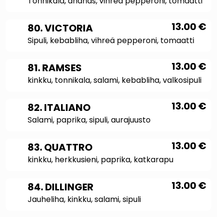
Tonnikala, ananas, vihreä pepperoni, tomaatti
13.00
€
80. VICTORIA
Sipuli, kebabliha, vihreä pepperoni, tomaatti
13.00
€
81. RAMSES
kinkku, tonnikala, salami, kebabliha, valkosipuli
13.00
€
82. ITALIANO
Salami, paprika, sipuli, aurajuusto
13.00
€
83. QUATTRO
kinkku, herkkusieni, paprika, katkarapu
13.00
€
84. DILLINGER
Jauheliha, kinkku, salami, sipuli