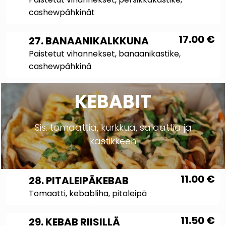
cashewpähkinät
17.00
€
27. BANAANIKALKKUNA
Paistetut vihannekset, banaanikastike,
cashewpähkinä
KEBABIT
Sis. tomaattia, kurkkua, salaattia ja
kastikkeen
11.00
€
28. PITALEIPÄKEBAB
Tomaatti, kebabliha, pitaleipä
11.50
€
29. KEBAB RIISILLÄ